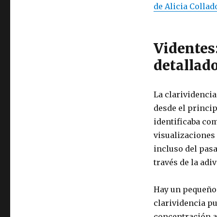
de Alicia Collad
Videntes
detallad
La clarividenci
desde el princi
identificaba co
visualizaciones
incluso del pas
través de la adi
Hay un pequeño 
clarividencia pu
concentración a