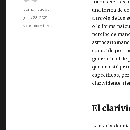
inconscientes, d
Autor
comunicados
una forma de co
Publicado
junio 28, 2021
a través de los 
el
Categorías
videncia y tarot
o la forma psíq
percibe de maner
astrocartomanci
conocido por tod
generalidad de p
que no esté per
específicos, pe
clarividente, ti
El clariv
La clarividencia