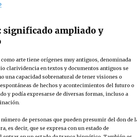
o
: significado ampliado y
o
a como arte tiene orígenes muy antiguos, denominada
pio clarividencia en textos y documentos antiguos se
mo una capacidad sobrenatural de tener visiones o
 espontáneas de hechos y acontecimientos del futuro o
ado y podía expresarse de diversas formas, incluso a
vinación.
número de personas que pueden presumir del don de l
ra, es decir, que se expresa con un estado de
l entrar en un estado de trance hipnótico. También es