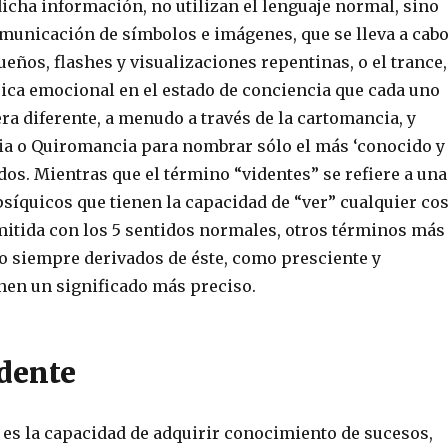
icha información, no utilizan el lenguaje normal, sino
municación de símbolos e imágenes, que se lleva a cab
sueños, flashes y visualizaciones repentinas, o el trance,
uica emocional en el estado de conciencia que cada uno
a diferente, a menudo a través de la cartomancia, y
a o Quiromancia para nombrar sólo el más ‘conocido y
os. Mientras que el término “videntes” se refiere a una
síquicos que tienen la capacidad de “ver” cualquier co
mitida con los 5 sentidos normales, otros términos más
ro siempre derivados de éste, como presciente y
enen un significado más preciso.
idente
 es la capacidad de adquirir conocimiento de sucesos,