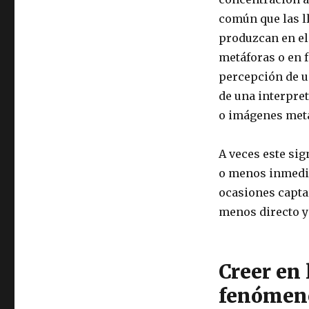
común que las l
produzcan en el 
metáforas o en f
percepción de u
de una interpret
o imágenes meta
A veces este sig
o menos inmedia
ocasiones capta
menos directo y
Creer en 
fenómen