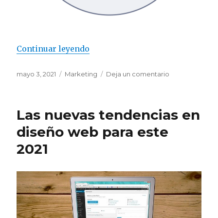
Continuar leyendo
“Cómo encontrar las palabras cl
Publicado
mayo 3, 2021
Categorías
Marketing
Deja un comentario
en
el
Cómo
encontrar
las
Las nuevas tendencias en
palabras
clave
diseño web para este
adecuadas
2021
para
su
sitio
web