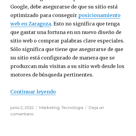
Google, debe asegurarse de que su sitio está
optimizado para conseguir
posicionamiento
web en Zaragoza
. Esto no significa que tenga
que gastar una fortuna en un nuevo diseño de
sitio web o comprar palabras clave especiales.
Sólo significa que tiene que asegurarse de que
su sitio está configurado de manera que se
produzcan más visitas a su sitio web desde los
motores de búsqueda pertinentes.
Continuar leyendo
“Cómo optimizar su sitio para e
Publicado
junio 2, 2022
Categorías
Marketing
,
Tecnologia
Deja un
el
comentario
en
Cómo
optimizar
su