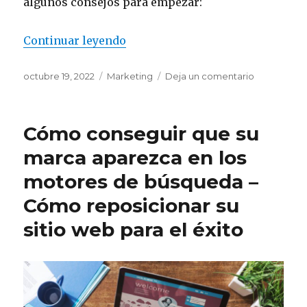
algunos consejos para empezar:
Continuar leyendo
“Cómo ganar dinero en Internet:
Publicado
octubre 19, 2022
Categorías
Marketing
Deja un comentario
en
el
Cómo
ganar
dinero
Cómo conseguir que su
en
Internet:
marca aparezca en los
7
motores de búsqueda –
consejos
para
Cómo reposicionar su
empezar
un
sitio web para el éxito
negocio