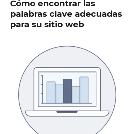
Cómo encontrar las
sitio
para
palabras clave adecuadas
el
para su sitio web
motor
de
búsqueda
de
Google