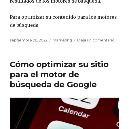
resultados de los motores de búsqueda.
Para optimizar su contenido para los motores
de búsqueda
Publicado
septiembre 26, 2022
Categorías
Marketing
Deja un comentario
en
el
Cómo
conseg
que
Cómo optimizar su sitio
su
marca
para el motor de
aparez
búsqueda de Google
en
los
motore
de
búsque
–
Cómo
reposic