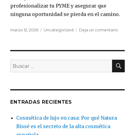
profesionalizar tu PYME y asegurar que
ninguna oportunidad se pierda en el camino.
Publicado
marzo 12, 2026
Categorías
Uncategorized
Deja un comentario
en
el
Por
qué
la
gestión
intelige
BU
Buscar
de
por:
llamada
es
clave
para
el
ENTRADAS RECIENTES
éxito
de
Cosmética de lujo en casa: Por qué Natura
tu
PYME
Bissé es el secreto de la alta cosmética
española