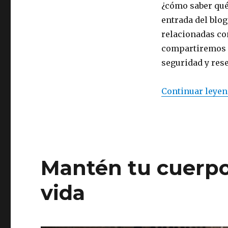
eléctrica:
¿cómo saber qué 
cómo
entrada del blo
elegir
relacionadas co
el
modelo
compartiremos n
adecuado,
seguridad y res
consejos
de
seguridad
Continuar leye
y
opiniones
Mantén tu cuerpo
vida