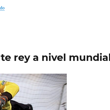
ndo
“¿Qué son las casas de apuestas deportivas?”
rte rey a nivel mundia