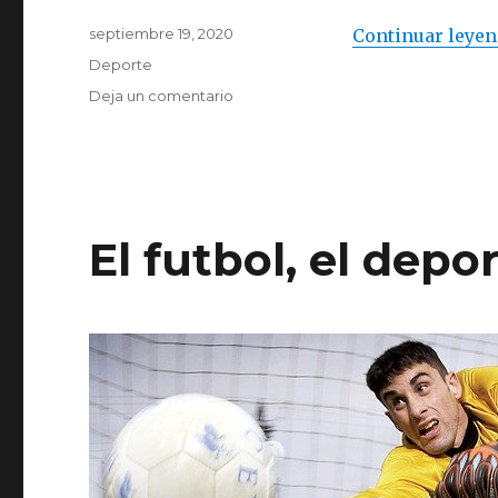
Publicado
septiembre 19, 2020
Continuar leye
el
Categorías
Deporte
Deja un comentario
en
¿Qué
son
las
casas
de
apuestas
El futbol, el depo
deportivas?