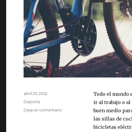
Publicado
abril 25, 2022
Todo el mundo e
el
Categorías
Deporte
ir al trabajo o 
Deja un comentario
en
buen medio para
Comprar
las sillas de co
una
bicicletas eléct
bicicleta