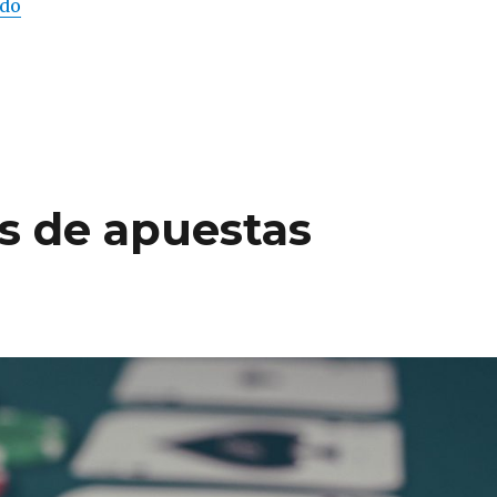
ndo
“Mantén tu cuerpo sano para una mejor vida”
s de apuestas