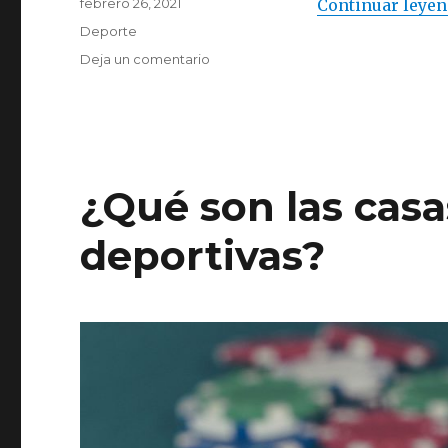
Publicado
febrero 26, 2021
Continuar leye
el
Categorías
Deporte
Deja un comentario
en
Mantén
tu
cuerpo
sano
para
una
¿Qué son las casa
mejor
vida
deportivas?